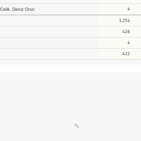
4
Celik, Deniz Oruc
1.254
426
4
422