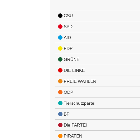
CSU
SPD
AfD
FDP
GRÜNE
DIE LINKE
FREIE WÄHLER
ÖDP
Tierschutzpartei
BP
Die PARTEI
PIRATEN