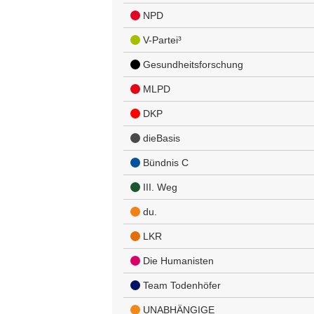
NPD
V-Partei³
Gesundheitsforschung
MLPD
DKP
dieBasis
Bündnis C
III. Weg
du.
LKR
Die Humanisten
Team Todenhöfer
UNABHÄNGIGE