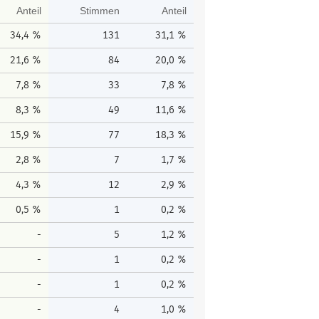
Anteil
Stimmen
Anteil
34,4 %
131
31,1 %
21,6 %
84
20,0 %
7,8 %
33
7,8 %
8,3 %
49
11,6 %
15,9 %
77
18,3 %
2,8 %
7
1,7 %
4,3 %
12
2,9 %
0,5 %
1
0,2 %
-
5
1,2 %
-
1
0,2 %
-
1
0,2 %
-
4
1,0 %