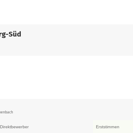
rg-Süd
h
chenbach
Direktbewerber
Erststimmen