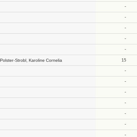
-
-
-
-
-
15
Polster-Strobl, Karoline Cornelia
-
-
-
-
-
-
-