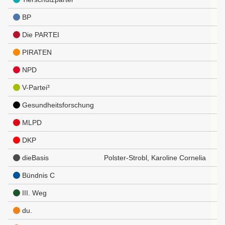
BP
Die PARTEI
PIRATEN
NPD
V-Partei³
Gesundheitsforschung
MLPD
DKP
dieBasis
Polster-Strobl, Karoline Cornelia
Bündnis C
III. Weg
du.