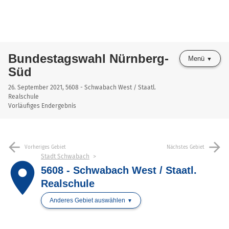
Bundestagswahl Nürnberg-
Menü
Süd
26. September 2021, 5608 - Schwabach West / Staatl.
Realschule
Vorläufiges Endergebnis
arrow_back
arrow_forward
Vorheriges Gebiet
Nächstes Gebiet
Stadt Schwabach
place
5608 - Schwabach West / Staatl.
Realschule
Anderes Gebiet auswählen