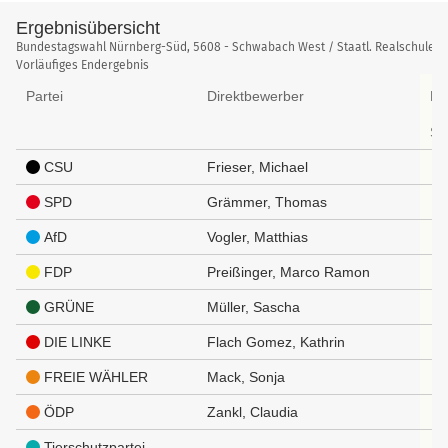
Ergebnisübersicht
Ergebnisübersicht
Bundestagswahl Nürnberg-Süd, 5608 - Schwabach West / Staatl. Realschule
Vorläufiges Endergebnis
Partei
Direktbewerber
Er
St
CSU
Frieser, Michael
SPD
Grämmer, Thomas
AfD
Vogler, Matthias
FDP
Preißinger, Marco Ramon
GRÜNE
Müller, Sascha
DIE LINKE
Flach Gomez, Kathrin
FREIE WÄHLER
Mack, Sonja
ÖDP
Zankl, Claudia
Tierschutzpartei