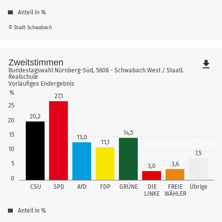
Anteil in %
© Stadt Schwabach
Zweitstimmen
file_download
Bundestagswahl Nürnberg-Süd, 5608 - Schwabach West / Staatl.
Realschule
Vorläufiges Endergebnis
%
27,1
25
20,2
20
14,5
15
13,0
11,1
10
7,5
5
3,6
3,0
0
CSU
SPD
AfD
FDP
GRÜNE
DIE
FREIE
Übrige
LINKE
WÄHLER
Anteil in %