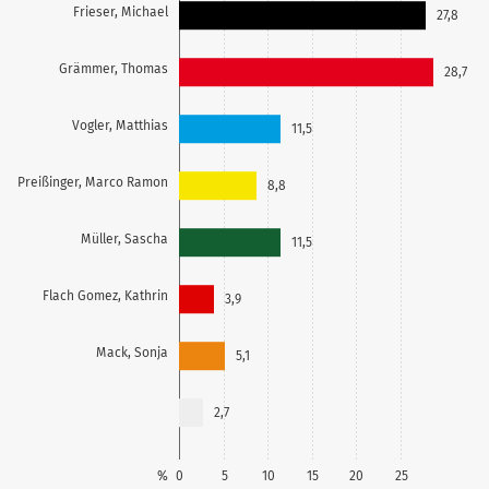
Frieser, Michael
27,8
Grämmer, Thomas
28,7
Vogler, Matthias
11,5
Preißinger, Marco Ramon
8,8
Müller, Sascha
11,5
Flach Gomez, Kathrin
3,9
Mack, Sonja
5,1
2,7
%
0
5
10
15
20
25