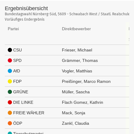
Ergebnisübersicht
Ergebnisübersicht
Bundestagswahl Nürnberg-Süd, 5609 - Schwabach West / Staatl. Realschule
Vorläufiges Endergebnis
Partei
Direktbewerber
Er
St
CSU
Frieser, Michael
SPD
Grämmer, Thomas
AfD
Vogler, Matthias
FDP
Preißinger, Marco Ramon
GRÜNE
Müller, Sascha
DIE LINKE
Flach Gomez, Kathrin
FREIE WÄHLER
Mack, Sonja
ÖDP
Zankl, Claudia
Tierschutzpartei