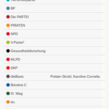
BP
Die PARTEI
PIRATEN
NPD
V-Partei³
Gesundheitsforschung
MLPD
DKP
dieBasis
Polster-Strobl, Karoline Cornelia
Bündnis C
III. Weg
du.