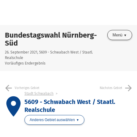
Bundestagswahl Nürnberg-
Menü
Süd
26. September 2021, 5609 - Schwabach West / Staatl.
Realschule
Vorläufiges Endergebnis
arrow_back
arrow_forward
Vorheriges Gebiet
Nächstes Gebiet
Stadt Schwabach
place
5609 - Schwabach West / Staatl.
Realschule
Anderes Gebiet auswählen